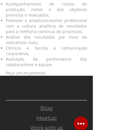
Acompanhamento de custos de
produção, metas e dos objetivos
previstos e realizados;
Promove o amadurecimento profissional
com a cultura analítica de resultados
para a melhoria contínua de processos;
Análise dos resultados por meio de
indicativos reais;
Otimiza e facilita a comunicação
corporativa;
Avaliação da performance dos
colaboradores e equipe
Peça um orçamento!
Blog
Meetup
Work with us