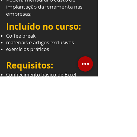
implantação da ferramenta nas
empresas;
Incluído no curso:
Coffee break
materiais e artigos exclusivos
exercícios práticos
Requisitos:
Conhecimento básico de Excel
Notebook com última versão do
Power BI instalada
Valores:
Consulte nossa equipe
de vendas
(
contato@mentorstec.co